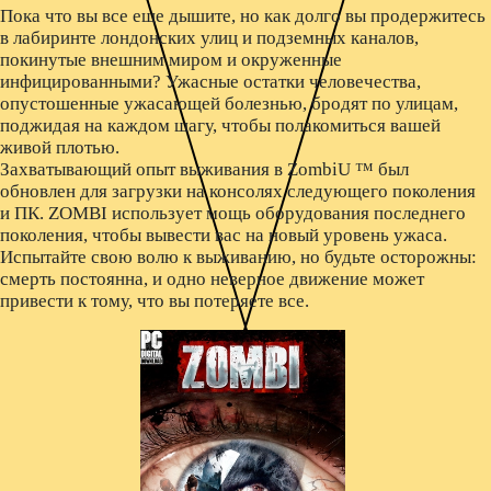
Пока что вы все еще дышите, но как долго вы продержитесь
в лабиринте лондонских улиц и подземных каналов,
покинутые внешним миром и окруженные
инфицированными? Ужасные остатки человечества,
опустошенные ужасающей болезнью, бродят по улицам,
поджидая на каждом шагу, чтобы полакомиться вашей
живой плотью.
Захватывающий опыт выживания в ZombiU ™ был
обновлен для загрузки на консолях следующего поколения
и ПК. ZOMBI использует мощь оборудования последнего
поколения, чтобы вывести вас на новый уровень ужаса.
Испытайте свою волю к выживанию, но будьте осторожны:
смерть постоянна, и одно неверное движение может
привести к тому, что вы потеряете все.