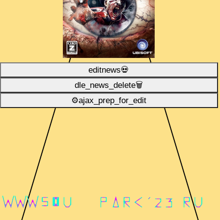
editnews💀
dle_news_delete🗑️
⚙ajax_prep_for_edit️