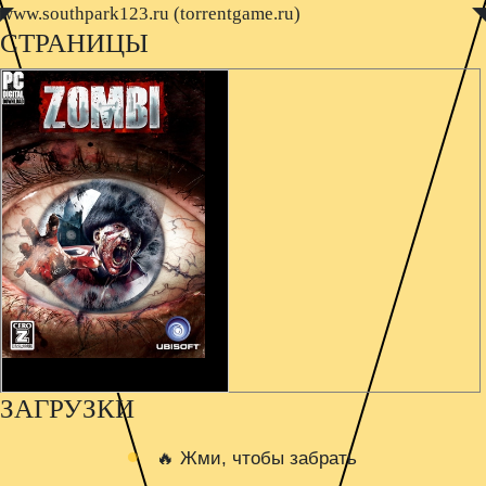
www.southpark123.ru (torrentgame.ru)
◤
◥
СТРАНИЦЫ
ЗАГРУЗКИ
🔥 Жми, чтобы забрать