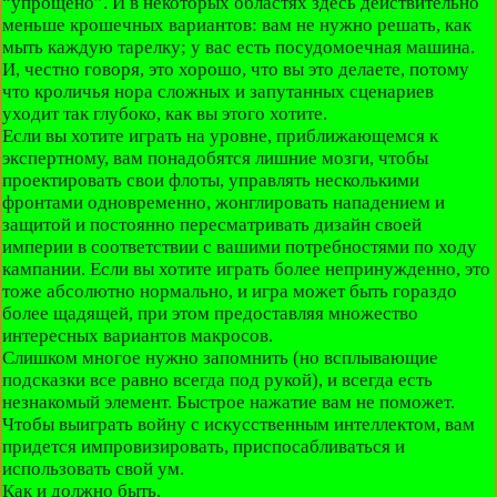
“упрощено”. И в некоторых областях здесь действительно
меньше крошечных вариантов: вам не нужно решать, как
мыть каждую тарелку; у вас есть посудомоечная машина.
И, честно говоря, это хорошо, что вы это делаете, потому
что кроличья нора сложных и запутанных сценариев
уходит так глубоко, как вы этого хотите.
Если вы хотите играть на уровне, приближающемся к
экспертному, вам понадобятся лишние мозги, чтобы
проектировать свои флоты, управлять несколькими
фронтами одновременно, жонглировать нападением и
защитой и постоянно пересматривать дизайн своей
империи в соответствии с вашими потребностями по ходу
кампании. Если вы хотите играть более непринужденно, это
тоже абсолютно нормально, и игра может быть гораздо
более щадящей, при этом предоставляя множество
интересных вариантов макросов.
Слишком многое нужно запомнить (но всплывающие
подсказки все равно всегда под рукой), и всегда есть
незнакомый элемент. Быстрое нажатие вам не поможет.
Чтобы выиграть войну с искусственным интеллектом, вам
придется импровизировать, приспосабливаться и
использовать свой ум.
Как и должно быть.