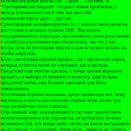
Вспомогательные флоты ИИ "Страж", "Охотник" и
"Преторианская гвардия" создают новые проблемы (а
иногда и возможности) в том, как вы и ИИ
взаимодействуете друг с другом.
Сумасшедшая модифицируемость, с множеством рычагов,
доступных в легкодоступном XML. Ряд модов,
поддерживаемых игроками, поставляются непосредственно
с игрой (по умолчанию они отключены), так что у вас
всегда есть их последняя версия и вам не нужно искать их,
чтобы загрузить.
Более доступный игровой процесс, но с кроличьей норой,
которая остается такой же глубокой, как и прежде.
Предстоит еще многое сделать, с точки зрения игрового
процесса и выбора от момента к моменту. Еще больше
предстоит найти, еще больше завоевать или быть
завоеванным.
Отточенная игровая механика, представляющая все, чему
научились в шести дополнениях первой игры (плюс три
года разработки этого сиквела).
Обрезанный жир: повторяющиеся скучные задачи были
автоматизированы или упрощены, но добавлено больше
возможностей, чем когда-либо, чтобы вы могли настраивать
их по своему усмотрению. Наша цель - никогда не тратить