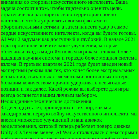
внимания со стороны искусственного интеллекта. Ваша
задача состоит в том, чтобы тщательно оценить цели,
стратегически расширить свою территорию ровно
настолько, чтобы управлять своими флотами и
оборонительными сетями, а затем нанести удар в самое
сердце искусственного интеллекта, когда вы будете готовы.
AI War 2 задуман как доступный и глубокий. В начале 2021
года произошли значительные улучшения, которые
облегчили вход в мидгейм новым игрокам, а также более
щадящая научная система и гораздо более мощная система
взлома. В третьем квартале 2021 года будет введен новый
экспертный режим для тех, кто хочет более экстремальных
испытаний, связанных с элементами постоянных потерь,
большим количеством причин удерживать невыгодные
позиции и так далее. Какой режим вы выберете для игры,
всегда останется вашим личным выбором.
Неожиданные технические достижения
За двенадцать лет, прошедших с тех пор, как мы
закодировали первую войну искусственного интеллекта, мы
внесли множество улучшений в наш движок
моделирования, который теперь работает поверх движка
Unity 3D. Тем не менее, AI War 2 столкнулась с некоторыми
действительно уникальными техническими проблемами, в