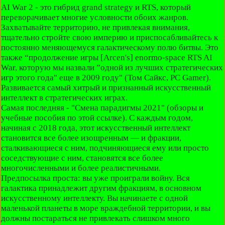
AI War 2 - это гибрид grand strategy и RTS, который
переворачивает многие условности обоих жанров.
Захватывайте территорию, не привлекая внимания,
тщательно стройте свою империю и приспосабливайтесь к
постоянно меняющемуся галактическому полю битвы. Это
также “продолжение игры [Arcen's] enormo-space RTS AI
War, которую мы назвали ”одной из лучших стратегических
игр этого года" еще в 2009 году" (Том Сайкс, PC Gamer).
Развивается самый хитрый и признанный искусственный
интеллект в стратегических играх.
Самая последняя - "Смена парадигмы 2021" (обзоры и
учебные пособия по этой ссылке). С каждым годом,
начиная с 2018 года, этот искусственный интеллект
становится все более изощренным — и фракции,
сталкивающиеся с ним, подчиняющиеся ему или просто
соседствующие с ним, становятся все более
многочисленными и более реалистичными.
Предпосылка проста: вы уже проиграли войну. Вся
галактика принадлежит другим фракциям, в основном
искусственному интеллекту. Вы начинаете с одной
маленькой планеты в море враждебной территории, и вы
должны постараться не привлекать слишком много