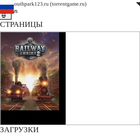
www.southpark123.ru (torrentgame.ru)
◤
◥
ditnews
💀
СТРАНИЦЫ
ЗАГРУЗКИ