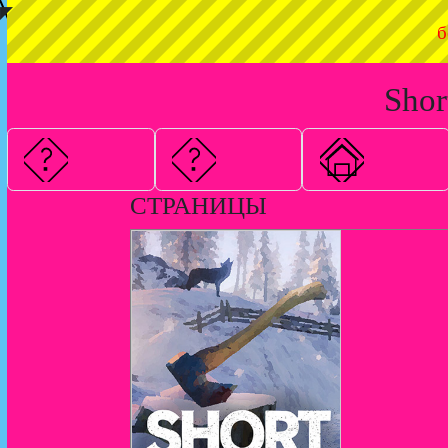
◤
б
Shor
СТРАНИЦЫ