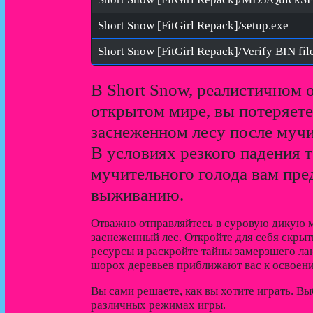
Short Snow [FitGirl Repack]/setup.exe
В Short Snow, реалистичном 
открытом мире, вы потеряет
заснеженном лесу после мучи
В условиях резкого падения 
мучительного голода вам пред
выживанию.
Отважно отправляйтесь в суровую дикую 
заснеженный лес. Откройте для себя скры
ресурсы и раскройте тайны замерзшего ла
шорох деревьев приближают вас к освое
Вы сами решаете, как вы хотите играть. В
различных режимах игры.