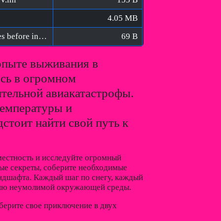
4.05 MB
Short Snow [FitGirl Repack]/Verify BIN files before installation.bat
69 B
опыте выживания в
есь в огромном
тельной авиакатастрофы.
температуры и
стоит найти свой путь к
местность и исследуйте огромный
тые секреты, соберите необходимые
ндшафта. Каждый шаг по снегу, каждый
нию неумолимой окружающей среды.
ыберите свое приключение в двух