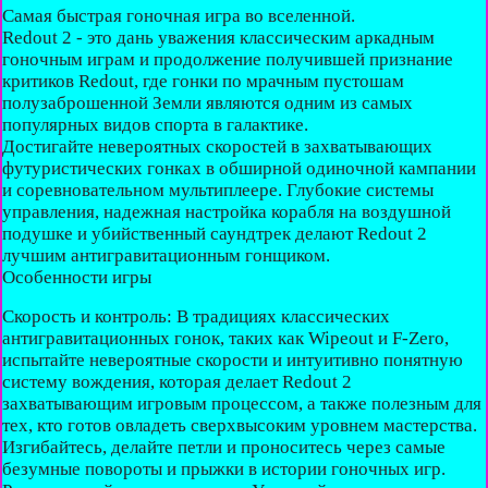
Самая быстрая гоночная игра во вселенной.
Redout 2 - это дань уважения классическим аркадным
гоночным играм и продолжение получившей признание
критиков Redout, где гонки по мрачным пустошам
полузаброшенной Земли являются одним из самых
популярных видов спорта в галактике.
Достигайте невероятных скоростей в захватывающих
футуристических гонках в обширной одиночной кампании
и соревновательном мультиплеере. Глубокие системы
управления, надежная настройка корабля на воздушной
подушке и убийственный саундтрек делают Redout 2
лучшим антигравитационным гонщиком.
Особенности игры
Скорость и контроль: В традициях классических
антигравитационных гонок, таких как Wipeout и F-Zero,
испытайте невероятные скорости и интуитивно понятную
систему вождения, которая делает Redout 2
захватывающим игровым процессом, а также полезным для
тех, кто готов овладеть сверхвысоким уровнем мастерства.
Изгибайтесь, делайте петли и проноситесь через самые
безумные повороты и прыжки в истории гоночных игр.