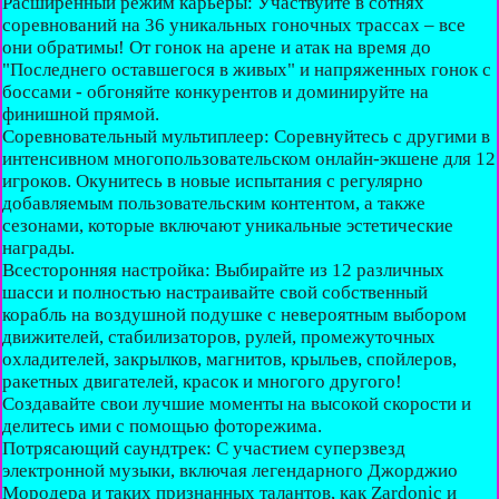
Расширенный режим карьеры: Участвуйте в сотнях
соревнований на 36 уникальных гоночных трассах – все
они обратимы! От гонок на арене и атак на время до
"Последнего оставшегося в живых" и напряженных гонок с
боссами - обгоняйте конкурентов и доминируйте на
финишной прямой.
Соревновательный мультиплеер: Соревнуйтесь с другими в
интенсивном многопользовательском онлайн-экшене для 12
игроков. Окунитесь в новые испытания с регулярно
добавляемым пользовательским контентом, а также
сезонами, которые включают уникальные эстетические
награды.
Всесторонняя настройка: Выбирайте из 12 различных
шасси и полностью настраивайте свой собственный
корабль на воздушной подушке с невероятным выбором
движителей, стабилизаторов, рулей, промежуточных
охладителей, закрылков, магнитов, крыльев, спойлеров,
ракетных двигателей, красок и многого другого!
Создавайте свои лучшие моменты на высокой скорости и
делитесь ими с помощью фоторежима.
Потрясающий саундтрек: С участием суперзвезд
электронной музыки, включая легендарного Джорджио
Мородера и таких признанных талантов, как Zardonic и