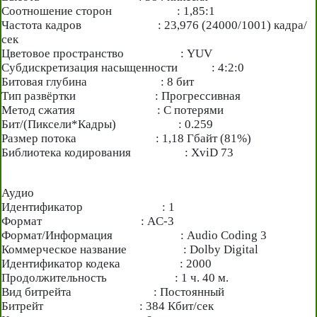
Соотношение сторон : 1,85:1
Частота кадров : 23,976 (24000/1001) кадра/
сек
Цветовое пространство : YUV
Субдискретизация насыщенности : 4:2:0
Битовая глубина : 8 бит
Тип развёртки : Прогрессивная
Метод сжатия : С потерями
Бит/(Пиксели*Кадры) : 0.259
Размер потока : 1,18 Гбайт (81%)
Библиотека кодирования : XviD 73
Аудио
Идентификатор : 1
Формат : AC-3
Формат/Информация : Audio Coding 3
Коммерческое название : Dolby Digital
Идентификатор кодека : 2000
Продолжительность : 1 ч. 40 м.
Вид битрейта : Постоянный
Битрейт : 384 Кбит/сек