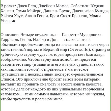
В ролях: Джек Блэк, Джейсон Момоа, Себастьян Юджин
Хансен, Эмма Майерс, Даниэль Брукс, Дженнифер Кулидж,
Рэйчел Хаус, Аллан Генри, Брам Скотт-Брехени, Моана
Уильямс
Описание: Четыре неудачника — Гарретт «Мусорщик»
Гаррисон, Генри, Натали и Дон — сталкиваются с
обычными проблемами, когда их внезапно затягивает через
таинственный портал в Верхний мир (Overworld): странную
кубическую страну чудес, которая процветает благодаря
воображению. Чтобы вернуться домой, им придется
освоить этот мир (и защитить его от злых существ, таких
как пиглины и зомби), отправляясь в магическое
путешествие с неожиданным экспертом-ремесленником
Стивом. Это приключение бросит вызов всем пятерым,
заставит их проявить смелость и восстановить качества,
которые делают каждого из них уникальным творческим
человеком… теми самыми навыками, которые им нужны,
чтобы преуспеть в реальном мире.