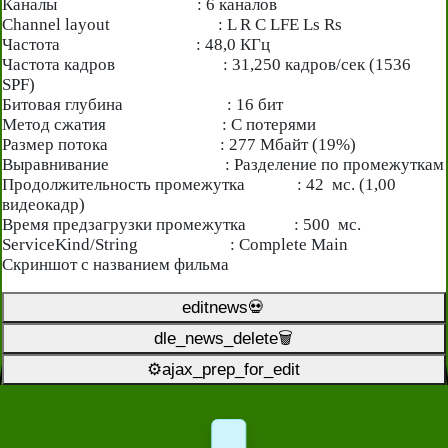
Каналы : 6 каналов
Channel layout : L R C LFE Ls Rs
Частота : 48,0 КГц
Частота кадров : 31,250 кадров/сек (1536
SPF)
Битовая глубина : 16 бит
Метод сжатия : С потерями
Размер потока : 277 Мбайт (19%)
Выравнивание : Разделение по промежуткам
Продолжительность промежутка : 42 мс. (1,00
видеокадр)
Время предзагрузки промежутка : 500 мс.
ServiceKind/String : Complete Main
Скриншот c названием фильма
editnews💀
dle_news_delete🗑️
⚙ajax_prep_for_edit️