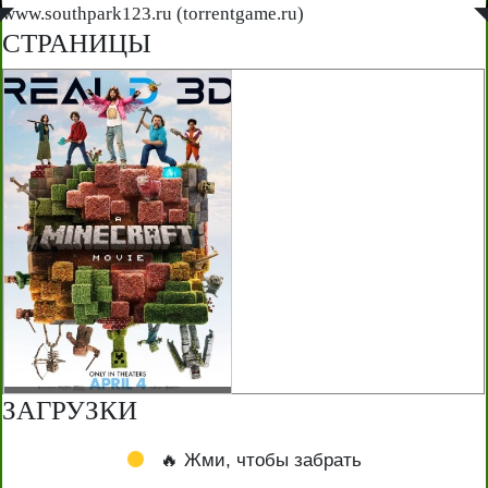
◤
www.southpark123.ru (torrentgame.ru)
◥
СТРАНИЦЫ
ЗАГРУЗКИ
🔥 Жми, чтобы забрать