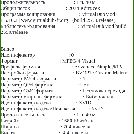
Продолжительность : 1 ч. 40 м.
Общий поток : 2074 Кбит/сек
Программа кодирования : VirtualDubMod
1.5.10.3 | www.virtualdub-fr.org || (build 2550/release)
Библиотека кодирования : VirtualDubMod build
2550/release
Видео
Идентификатор : 0
Формат : MPEG-4 Visual
Профиль формата : Advanced Simple@L5
Настройки формата : BVOP1 / Custom Matrix
Параметр BVOP формата : 1
Параметр QPel формата : Нет
Параметр GMC формата : Без точки перехода
Параметр матрицы формата : Выборочная
Идентификатор кодека : XVID
Идентификатор кодека/Подсказка : XviD
Продолжительность : 1 ч. 40 м.
Битрейт : 1680 Кбит/сек
Ширина : 704 пикселя
Высота : 384 пикселя