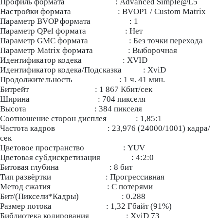
Профиль формата : Advanced Simple@L5
Настройки формата : BVOP1 / Custom Matrix
Параметр BVOP формата : 1
Параметр QPel формата : Нет
Параметр GMC формата : Без точки перехода
Параметр Matrix формата : Выборочная
Идентификатор кодека : XVID
Идентификатор кодека/Подсказка : XviD
Продолжительность : 1 ч. 41 мин.
Битрейт : 1 867 Кбит/сек
Ширина : 704 пикселя
Высота : 384 пикселя
Соотношение сторон дисплея : 1,85:1
Частота кадров : 23,976 (24000/1001) кадра/
сек
Цветовое пространство : YUV
Цветовая субдискретизация : 4:2:0
Битовая глубина : 8 бит
Тип развёртки : Прогрессивная
Метод сжатия : С потерями
Бит/(Пиксели*Кадры) : 0.288
Размер потока : 1,32 Гбайт (91%)
Библиотека кодирования : XviD 73