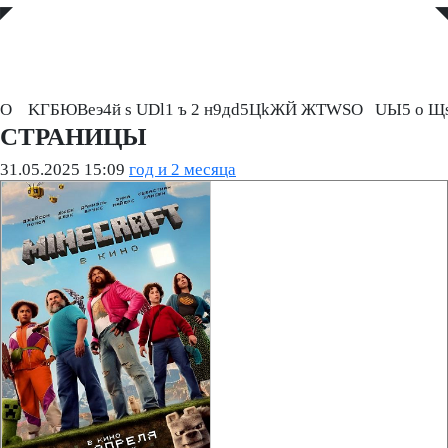
◤
◥
О    KГБЮВeэ4й s UDl1 ъ 2 н9дd5ЦkЖЙ ЖTWSO   UЫ5 о Щ
СТРАНИЦЫ
31.05.2025 15:09
год и 2 месяца