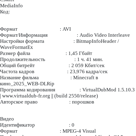
MediaInfo
Код:
Формат : AVI
Формат/Информация : Audio Video Interleave
Настройки формата : BitmapInfoHeader /
WaveFormatEx
Размер файла : 1,45 Гбайт
Продолжительность : 1 ч. 41 мин.
Общий битрейт : 2 059 Кбит/сек
Частота кадров : 23,976 кадра/сек
Название фильма : Minecraft в
кино_2025_WEB-DLRip
Программа кодирования : VirtualDubMod 1.5.10.3
| www.virtualdub-fr.org || (build 2550/release)
Авторское право : порошков
Видео
Идентификатор : 0
Формат : MPEG-4 Visual