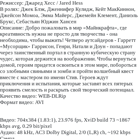
Режиссер: Джаред Хесс / Jared Hess
В ролях: Джек Блэк, Дженнифер Кулидж, Кейт МакКиннон,
Джейсон Момоа, Эмма Майерс, Джемейн Клемент, Даниэль
Брукс, Себастьян Юджин Хансен
Описание: Добро пожаловать в мир «Майнкрафта», где
креативность нужна не просто для творчества - она
необходима, чтобы выжить! Четверо аутсайдеров - Гарретт
«Мусорщик» Гаррисон, Генри, Натали и Доун - попадают
через таинственный портал в странную кубическую страну
чудес, которая держится на воображении. Чтобы вернуться
домой, героям придется освоиться в этом мире, побороться
со злобными свиньями и зомби и пройти волшебный квест
вместе с мастером по имени Стив. Героев ждут
приключения и испытания, которые заставят всех пятерых
проявить смелость и раскрыть свой творческий потенциал.
Качество видео: WEB-DLRip
Формат видео: AVI
Видео: 704x384 (1.83:1), 23.976 fps, XviD build 73 ~1867
kbps avg, 0.29 bit/pixel
Аудио: 48 kHz, AC3 Dolby Digital, 2/0 (L,R) ch, ~192 kbps
Сэмпл