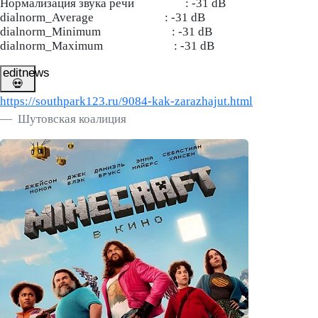
Нормализация звука речи : -31 dB
dialnorm_Average : -31 dB
dialnorm_Minimum : -31 dB
dialnorm_Maximum : -31 dB
editnews
💀
https://southpark123.ru/9084-kak-zarazhajut.html
Шутовская коалиция