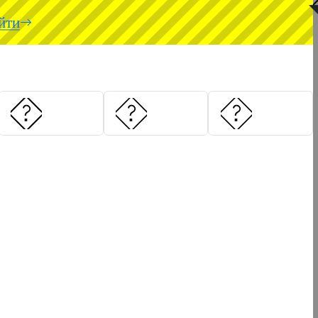
◥
йти