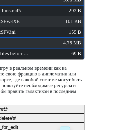
l-bins.md5
292 B
ckSFV.EXE
101 KB
kSFV.ini
155 B
4.75 MB
Galactic Ruler [FitGirl Repack]/Verify BIN files before installation.bat
69 B
игру в реальном времени как на
ите свою фракцию в дипломатии или
карте, где в любой системе могут быть
спользуйте необходимые ресурсы и
обы править галактикой в последнем
ws💀
elete🗑️
for_edit️