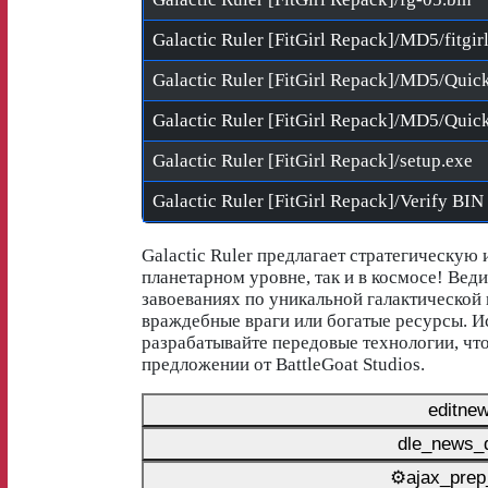
Galactic Ruler [FitGirl Repack]/MD5/fitgir
Galactic Ruler [FitGirl Repack]/MD5/Qui
Galactic Ruler [FitGirl Repack]/MD5/Quic
Galactic Ruler [FitGirl Repack]/setup.exe
Galactic Ruler предлагает стратегическую 
планетарном уровне, так и в космосе! Вед
завоеваниях по уникальной галактической 
враждебные враги или богатые ресурсы. И
разрабатывайте передовые технологии, чт
предложении от BattleGoat Studios.
editne
dle_news_d
⚙ajax_prep_