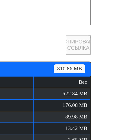
КОПИРОВАНА
ССЫЛКА
810.86 MB
Вес
522.84 MB
176.08 MB
89.98 MB
13.42 MB
3.68 MB