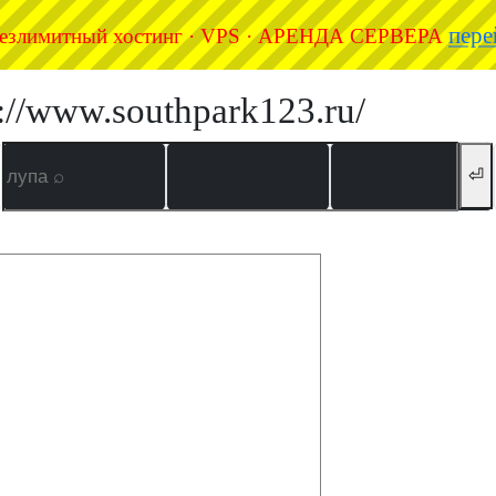
пере
езлимитный хостинг · VPS · АРЕНДА СЕРВЕРА
p://www.southpark123.ru/
⏎