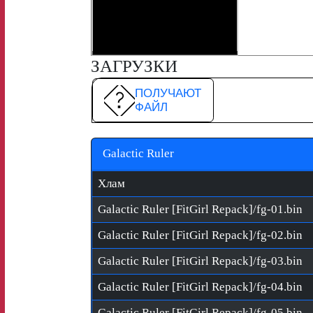
ЗАГРУЗКИ
ПОЛУЧАЮТ
ФАЙЛ
Galactic Ruler
Хлам
Galactic Ruler [FitGirl Repack]/fg-01.bin
Galactic Ruler [FitGirl Repack]/fg-02.bin
Galactic Ruler [FitGirl Repack]/fg-03.bin
Galactic Ruler [FitGirl Repack]/fg-04.bin
Galactic Ruler [FitGirl Repack]/fg-05.bin