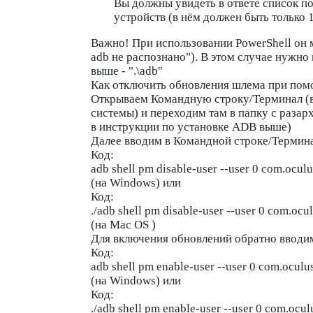
Вы должны увидеть в ответе список п
устройств (в нём должен быть только 
Важно!
При использовании PowerShell он 
adb не распознано"). В этом случае нужно 
выше - "
.\adb
"
Как отключить обновления шлема при по
Открываем Командную строку/Терминал (в
системы) и переходим там в папку с раза
в инструкции по установке ADB выше)
Далее вводим в Командной строке/Термин
Код:
adb shell pm disable-user --user 0 com.oculu
(на Windows) или
Код:
./adb shell pm disable-user --user 0 com.ocu
(на Mac OS )
Для включения обновлений обратно вводи
Код:
adb shell pm enable-user --user 0 com.oculu
(на Windows) или
Код:
./adb shell pm enable-user --user 0 com.ocul