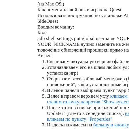
(на Mac OS
)
Как поменять свой ник в играх на Quest
Использовать инструкцию по установке
SideQuest
Вводим команду:
Код:
adb shell settings put global username 
YOUR_NICKNAME нужно заменить на жел
тключение обновлений прошивки прямо н
Amaze
Скачиваем актуальную версию файло
Устанавливаем его на шлем любым удо
установка игр)
Открываем этот файловый менеджер (б
приложений", как и установленные иг
В левой панели выбираем пункт "
App 
Далее в правом верхнем углу
кликаем 
ставим галочку напротив "Show system
После этого в списке приложений про
Updater" (где-то в середине списка),
н
кликаем по пункту "Properties"
И здесь нажимаем на
большую кнопк