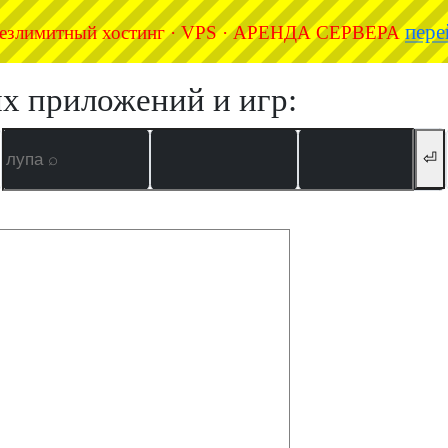
пере
езлимитный хостинг · VPS · АРЕНДА СЕРВЕРА
их приложений и игр:
⏎