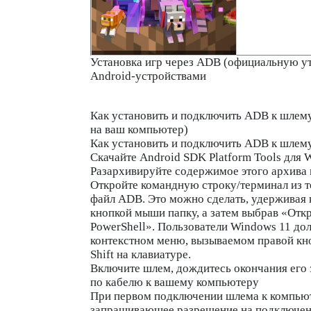
Установка игр через ADB (официальную ут
Android-устройствами
Как установить и подключить ADB к шлему
на ваш компьютер)
Как установить и подключить ADB к шлем
Скачайте Android SDK Platform Tools для
Разархивируйте содержимое этого архива
Откройте командную строку/терминал из т
файл ADB. Это можно сделать, удерживая 
кнопкой мыши папку, а затем выбрав «Отк
PowerShell». Пользователи Windows 11 до
контекстном меню, вызываемом правой кн
Shift на клавиатуре.
Включите шлем, дождитесь окончания его з
по кабелю к вашему компьютеру
При первом подключении шлема к компьют
запрашивающее разрешение на подключени