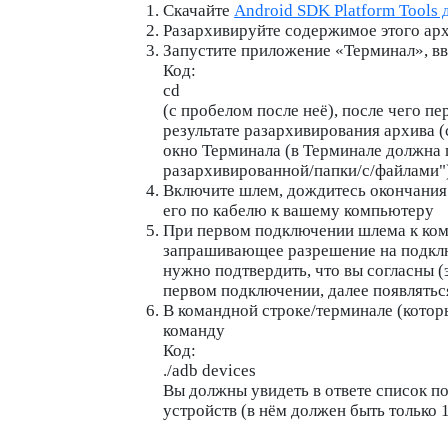
Скачайте
Android SDK Platform Tools 
Разархивируйте содержимое этого ар
Запустите приложение «
Терминал
», в
Код:
cd
(с пробелом после неё), после чего пе
результате разархивирования архива 
окно Терминала (в Терминале должна 
разархивированной/папки/с/файлами
"
Включите шлем, дождитесь окончания 
его по кабелю к вашему компьютеру
При первом подключении шлема к ком
запрашивающее разрешение на подклю
нужно подтвердить, что вы согласны 
первом подключении, далее появляться
В командной строке/терминале (котор
команду
Код:
./adb devices
Вы должны увидеть в ответе список п
устройств (в нём должен быть только 