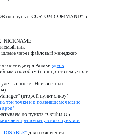
 ADB или пункт "CUSTOM COMMAND" в
YOUR_NICKNAME
аемый ник
а шлеме через файловый менеджер
вого менеджера
Amaze
здесь
бным способом (принцип тот же, что и
удет в списке "Неизвестных
ры)
Manager
" (второй пункт снизу)
на три точки и в появившемся меню
 apps"
матываем до пункта "Oculus OS
ажимаем три точки у этого пункта и
у "DISABLE"
для отключения