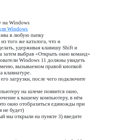
у на Windows
 для Windows
хива в любую папку
з того же каталога, что и
лать, удерживая клавишу Shift и
а затем выбрав «
Открыть окно команд
»
зователи Windows 11 должны увидеть
м меню, вызываемом правой кнопкой
а клавиатуре.
его загрузки, после чего подключите
пьютеру на шлеме появится окно,
чение к вашему компьютеру, в нём
(это окно отобразиться единожды при
 не будет)
ый мы открыли на пункте 3) введите