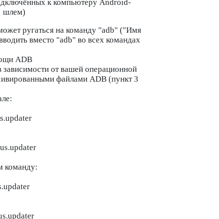
одключённых к компьютеру Android-
1 шлем)
может ругаться на команду "adb" ("Имя
вводить вместо "
adb
" во всех командах
мощи ADB
 зависимости от вашей операционной
рхивированными файлами ADB (пункт 3
але:
s.updater
lus.updater
м команду:
s.updater
us.updater