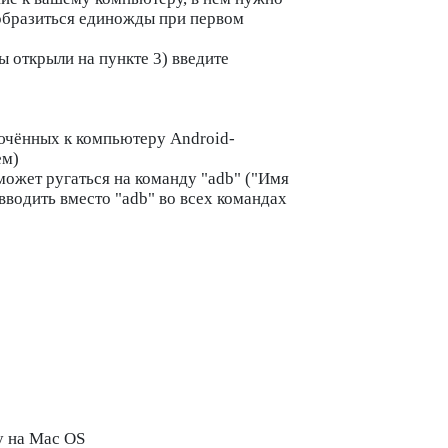
тобразиться единожды при первом
 открыли на пункте 3) введите
ючённых к компьютеру Android-
ем)
может ругаться на команду "adb" ("Имя
вводить вместо "adb" во всех командах
у на Mac OS