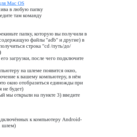
для Mac OS
хива в любую папку
ведите там команду
рекиньте папку, которую вы получили в
(содержащую файлы "adb" и другие) в
получиться строка "
cd
/путь/до/
)
его загрузки, после чего подключите
пьютеру на шлеме появится окно,
чение к вашему компьютеру, в нём
(это окно отобразиться единожды при
 не будет)
ый мы открыли на пункте 3) введите
одключённых к компьютеру Android-
1 шлем)