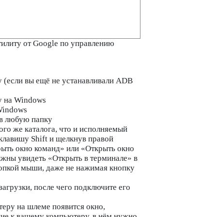
илиту от Google по управлению
 (если вы ещё не устанавливали ADB
у на Windows
 Windows
 в любую папку
ого же каталога, что и исполняемый
клавишу Shift и щелкнув правой
рыть окно команд» или «Открыть окно
лжны увидеть «Открыть в терминале» в
опкой мыши, даже не нажимая кнопку
агрузки, после чего подключите его
еру на шлеме появится окно,
е к вашему компьютеру, в нём нужно