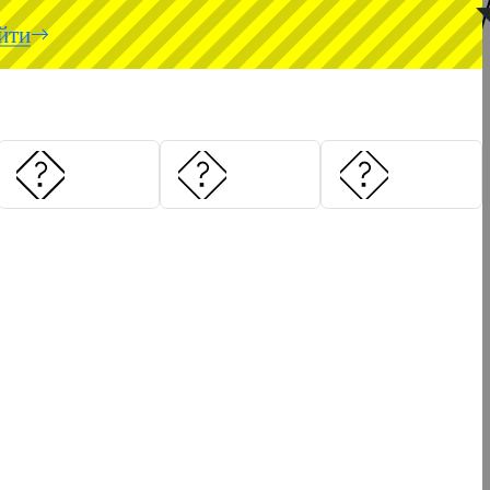
◥
йти