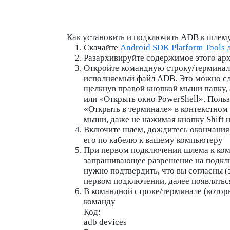
Как установить и подключить ADB к шлем
Скачайте
Android SDK Platform Tools
Разархивируйте содержимое этого ар
Откройте командную строку/терминал и
исполняемый файл ADB. Это можно сде
щелкнув правой кнопкой мыши папку, 
или «
Открыть окно PowerShell
». Поль
«
Открыть в терминале
» в контекстно
мыши, даже не нажимая кнопку Shift н
Включите шлем, дождитесь окончания 
его по кабелю к вашему компьютеру
При первом подключении шлема к ком
запрашивающее разрешение на подклю
нужно подтвердить, что вы согласны 
первом подключении, далее появляться
В командной строке/терминале (котор
команду
Код:
adb devices