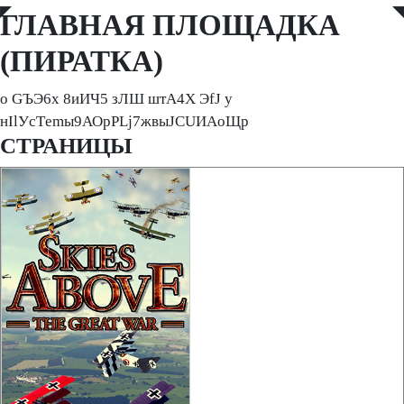
◤
◥
ГЛАВНАЯ ПЛОЩАДКА
(ПИРАТКА)
о GЪЭ6x 8иИЧ5 зЛШ штА4X ЭfJ у
нIlУcTеmы9АОрPLj7жвыJСUИAоЩp
СТРАНИЦЫ