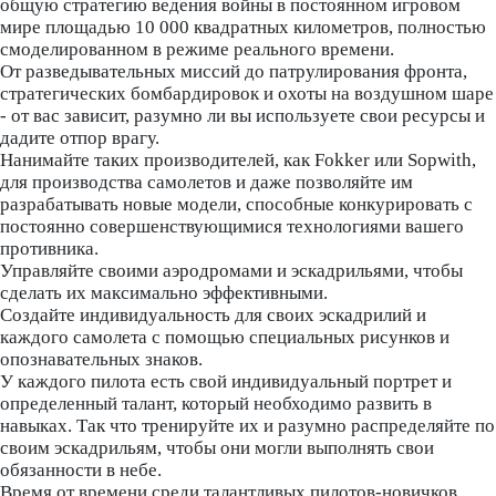
общую стратегию ведения войны в постоянном игровом
мире площадью 10 000 квадратных километров, полностью
смоделированном в режиме реального времени.
От разведывательных миссий до патрулирования фронта,
стратегических бомбардировок и охоты на воздушном шаре
- от вас зависит, разумно ли вы используете свои ресурсы и
дадите отпор врагу.
Нанимайте таких производителей, как Fokker или Sopwith,
для производства самолетов и даже позволяйте им
разрабатывать новые модели, способные конкурировать с
постоянно совершенствующимися технологиями вашего
противника.
Управляйте своими аэродромами и эскадрильями, чтобы
сделать их максимально эффективными.
Создайте индивидуальность для своих эскадрилий и
каждого самолета с помощью специальных рисунков и
опознавательных знаков.
У каждого пилота есть свой индивидуальный портрет и
определенный талант, который необходимо развить в
навыках. Так что тренируйте их и разумно распределяйте по
своим эскадрильям, чтобы они могли выполнять свои
обязанности в небе.
Время от времени среди талантливых пилотов-новичков