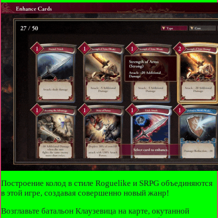
Построение колод в стиле Roguelike и SRPG объединяются
в этой игре, создавая совершенно новый жанр!
Возглавьте батальон Клаузевица на карте, окутанной