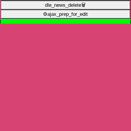
dle_news_delete🗑️
⚙ajax_prep_for_edit️