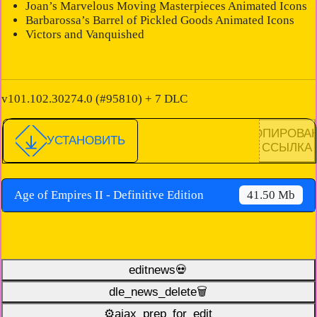
Joan’s Marvelous Moving Masterpieces Animated Icons
Barbarossa’s Barrel of Pickled Goods Animated Icons
Victors and Vanquished
v101.102.30274.0 (#95810) + 7 DLC
КОПИРОВА
УСТАНОВИТЬ
ССЫЛКА
Age of Empires II - Definitive Edition
41.50 Mb
editnews💀
dle_news_delete🗑️
⚙ajax_prep_for_edit️