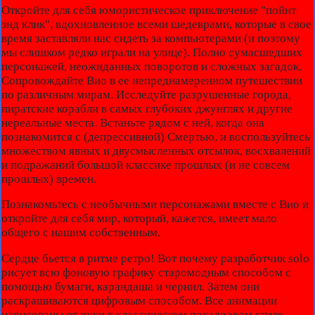
Откройте для себя юмористическое приключение "пойнт
энд клик", вдохновленное всеми шедеврами, которые в свое
время заставляли нас сидеть за компьютерами (и поэтому
мы слишком редко играли на улице). Полно сумасшедших
персонажей, неожиданных поворотов и сложных загадок.
Сопровождайте Вио в ее непреднамеренном путешествии
по различным мирам. Исследуйте разрушенные города,
пиратские корабли в самых глубоких джунглях и другие
нереальные места. Встаньте рядом с ней, когда она
познакомится с (депрессивной) Смертью, и воспользуйтесь
множеством явных и двусмысленных отсылок, восхвалений
и подражаний большой классике прошлых (и не совсем
прошлых) времен.
Познакомьтесь с необычными персонажами вместе с Вио и
откройте для себя мир, который, кажется, имеет мало
общего с нашим собственным.
Сердце бьется в ритме ретро! Вот почему разработчик solo
рисует всю фоновую графику старомодным способом с
помощью бумаги, карандаша и чернил. Затем они
раскрашиваются цифровым способом. Все анимации
нарисованы от руки в классическом покадровом стиле.