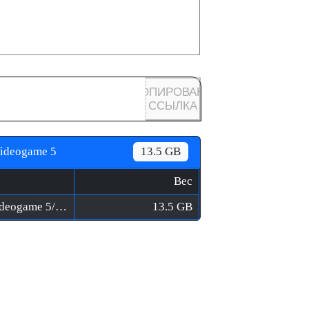
КОПИРОВАНА
ССЫЛКА
Videogame 5
13.5 GB
Вес
Monster Energy Supercross The Official Videogame 5/Monster Energy Supercross 5 PS5 Dump v1.005.rar
13.5 GB