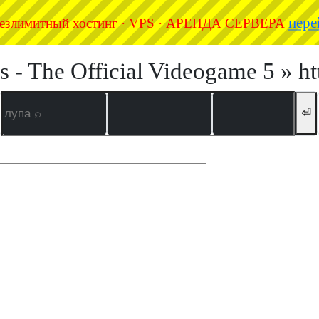
пере
езлимитный хостинг · VPS · АРЕНДА СЕРВЕРА
 - The Official Videogame 5 » h
⏎