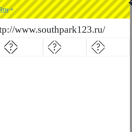
◥
йти
ttp://www.southpark123.ru/