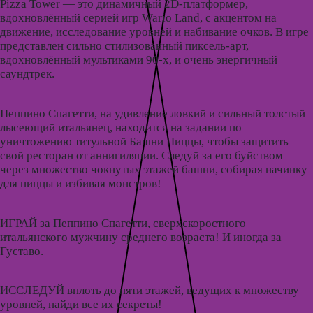
Pizza Tower — это динамичный 2D-платформер,
вдохновлённый серией игр Wario Land, с акцентом на
движение, исследование уровней и набивание очков. В игре
представлен сильно стилизованный пиксель-арт,
вдохновлённый мультиками 90-х, и очень энергичный
саундтрек.
Пеппино Спагетти, на удивление ловкий и сильный толстый
лысеющий итальянец, находится на задании по
уничтожению титульной Башни Пиццы, чтобы защитить
свой ресторан от аннигиляции. Следуй за его буйством
через множество чокнутых этажей башни, собирая начинку
для пиццы и избивая монстров!
ИГРАЙ за Пеппино Спагетти, сверхскоростного
итальянского мужчину среднего возраста! И иногда за
Густаво.
ИССЛЕДУЙ вплоть до пяти этажей, ведущих к множеству
уровней, найди все их секреты!