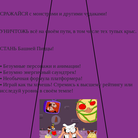
СРАЖАЙСЯ с монстрами и другими чудаками!
УНИЧТОЖЬ всё на своём пути, в том числе тех тупых крыс.
СТАНЬ Башней Пиццы!
▪ Безумные персонажи и анимации!
▪ Безумно энергичный саундтрек!
▪ Необычная формула платформера!
▪ Играй как ты хочешь! Стремись к высшему рейтингу или
исследуй уровни в своём темпе!