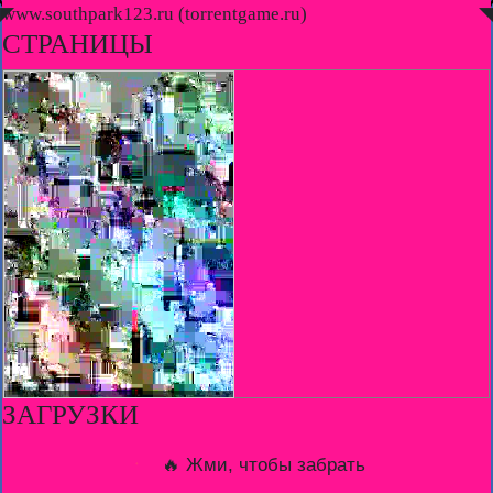
◤
www.southpark123.ru (torrentgame.ru)
◥
СТРАНИЦЫ
ЗАГРУЗКИ
🔥 Жми, чтобы забрать