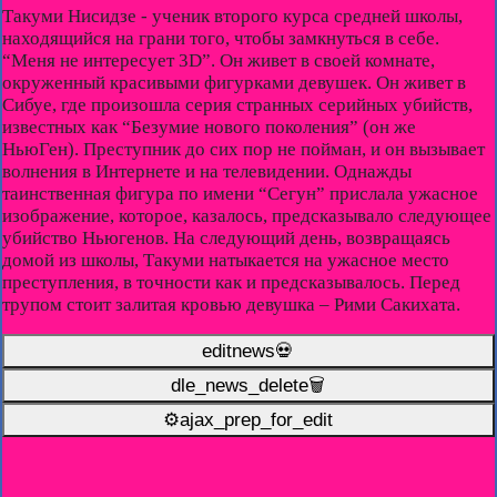
Такуми Нисидзе - ученик второго курса средней школы,
находящийся на грани того, чтобы замкнуться в себе.
“Меня не интересует 3D”. Он живет в своей комнате,
окруженный красивыми фигурками девушек. Он живет в
Сибуе, где произошла серия странных серийных убийств,
известных как “Безумие нового поколения” (он же
НьюГен). Преступник до сих пор не пойман, и он вызывает
волнения в Интернете и на телевидении. Однажды
таинственная фигура по имени “Сегун” прислала ужасное
изображение, которое, казалось, предсказывало следующее
убийство Ньюгенов. На следующий день, возвращаясь
домой из школы, Такуми натыкается на ужасное место
преступления, в точности как и предсказывалось. Перед
трупом стоит залитая кровью девушка – Рими Сакихата.
editnews💀
dle_news_delete🗑️
⚙ajax_prep_for_edit️