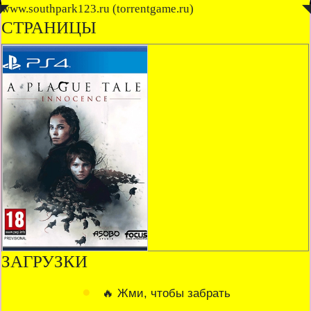
◤
www.southpark123.ru (torrentgame.ru)
◥
СТРАНИЦЫ
ЗАГРУЗКИ
🔥 Жми, чтобы забрать