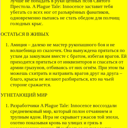
лучше не попадать в руки цепных псов Святого
Престола. A Plague Tale: Innocence заставит тебя
убегать со всех ног от разъярённых фанатиков,
одновременно пытаясь не стать обедом для полчищ
голодных крыс.
ОСТАТЬСЯ В ЖИВЫХ
Амиция – далеко не мастер рукопашного боя и не
волшебница из сказочек. Она вынуждена прятаться по
углам да закоулкам вместе с братом, избегая врагов. Ей
приходится прятаться от инквизиторов и спасаться от
армии грызунов, отбиваясь от них огнём. При этом ты
можешь схитрить и натравить врагов друг на друга –
благо, крысы не желают разбираться, кто на чьей
стороне сражается.
УГНЕТАЮЩИЙ МИР
Разработчики A Plague Tale: Innocence воссоздали
средневековый мир, который полон отчаянием и
трупным ядом. Игра не скрывает ужасов той эпохи,
охотно показывая кровь на улицах и грязь в