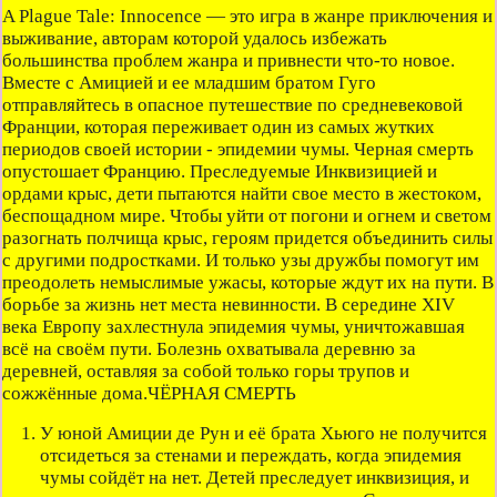
A Plague Tale: Innocence — это игра в жанре приключения и
выживание, авторам которой удалось избежать
большинства проблем жанра и привнести что-то новое.
Вместе с Амицией и ее младшим братом Гуго
отправляйтесь в опасное путешествие по средневековой
Франции, которая переживает один из самых жутких
периодов своей истории - эпидемии чумы. Черная смерть
опустошает Францию. Преследуемые Инквизицией и
ордами крыс, дети пытаются найти свое место в жестоком,
беспощадном мире. Чтобы уйти от погони и огнем и светом
разогнать полчища крыс, героям придется объединить силы
с другими подростками. И только узы дружбы помогут им
преодолеть немыслимые ужасы, которые ждут их на пути. В
борьбе за жизнь нет места невинности. В середине XIV
века Европу захлестнула эпидемия чумы, уничтожавшая
всё на своём пути. Болезнь охватывала деревню за
деревней, оставляя за собой только горы трупов и
сожжённые дома.
ЧЁРНАЯ СМЕРТЬ
У юной Амиции де Рун и её брата Хьюго не получится
отсидеться за стенами и переждать, когда эпидемия
чумы сойдёт на нет. Детей преследует инквизиция, и