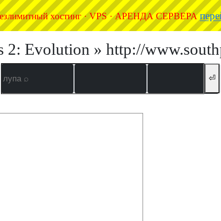
пере
езлимитный хостинг · VPS · АРЕНДА СЕРВЕРА
s 2: Evolution » http://www.south
⏎