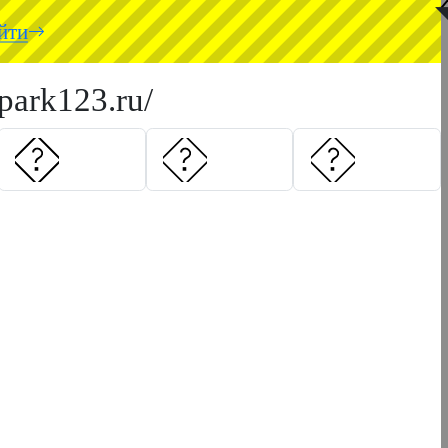
◥
йти
park123.ru/