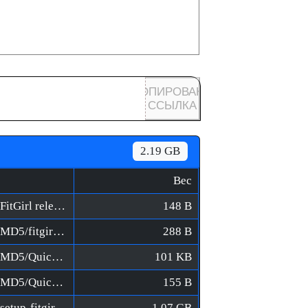
КОПИРОВАНА
ССЫЛКА
2.19 GB
Вес
Rocketbirds 2 - Evolution [FitGirl Repack]/FitGirl releases on ExtraTorrent.url
148 B
Rocketbirds 2 - Evolution [FitGirl Repack]/MD5/fitgirl-bins.md5
288 B
Rocketbirds 2 - Evolution [FitGirl Repack]/MD5/QuickSFV.EXE
101 KB
Rocketbirds 2 - Evolution [FitGirl Repack]/MD5/QuickSFV.ini
155 B
Rocketbirds 2 - Evolution [FitGirl Repack]/setup-fitgirl-01.bin
1.07 GB