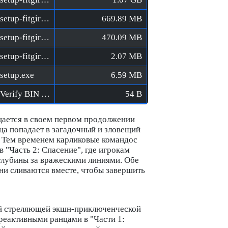
Rocketbirds 2 - Evolution [FitGirl Repack]/setup-fitgirl-02.bin
669.89 MB
Rocketbirds 2 - Evolution [FitGirl Repack]/setup-fitgirl-03.bin
470.09 MB
Rocketbirds 2 - Evolution [FitGirl Repack]/setup-fitgirl-04.bin
2.07 MB
/setup.exe
6.59 MB
Rocketbirds 2 - Evolution [FitGirl Repack]/Verify BIN files before installation.bat
54 B
ается в своем первом продолжении
ица попадает в загадочный и зловещий
. Тем временем карликовые командос
 "Часть 2: Спасение", где игрокам
 глубины за вражескими линиями. Обе
ни сливаются вместе, чтобы завершить
ой стреляющей экшн-приключенческой
реактивными ранцами в "Части 1: