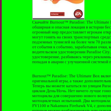
Скачайте Burnout™ Paradise: The Ultimate B
обширная и опасная локация в истории бес
огромный мир предоставляет игрокам откр
могут гонять на своих транспортных средс
подземных туннелей на более чем 70 разл
от события к событию, зарабатывая очки,
водительском удостоверении Paradise City
удостоверение, разбиваясь через рекламны
попадая в аварии с улучшенной системой 
Burnout™ Paradise: The Ultimate Box вкл
оригинальной игры, а также дополнительн
Теперь вы можете кататься по улицам Para
циклам День/Ночь. Нет ничего лучше гоно
мотоциклы для совершенно нового волную
мотоциклетных испытаний. Два мотоцикла 
FV1100 и Nakamura Firehawk V4, с допол
которые можно разблокировать или скача