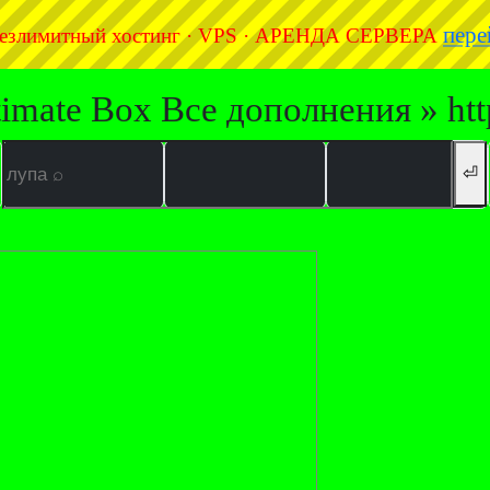
пере
езлимитный хостинг · VPS · АРЕНДА СЕРВЕРА
timate Box Все дополнения » ht
⏎