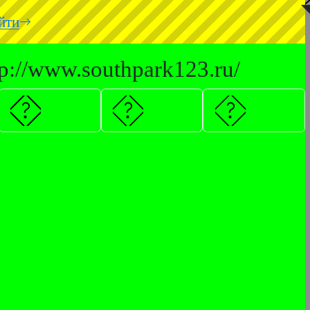
◥
йти
tp://www.southpark123.ru/