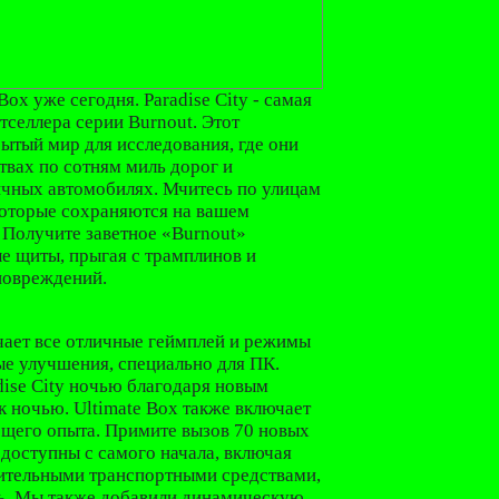
ox уже сегодня. Paradise City - самая
тселлера серии Burnout. Этот
ытый мир для исследования, где они
твах по сотням миль дорог и
ичных автомобилях. Мчитесь по улицам
 которые сохраняются на вашем
. Получите заветное «Burnout»
е щиты, прыгая с трамплинов и
повреждений.
ючает все отличные геймплей и режимы
ые улучшения, специально для ПК.
dise City ночью благодаря новым
к ночью. Ultimate Box также включает
щего опыта. Примите вызов 70 новых
доступны с самого начала, включая
нительными транспортными средствами,
ть. Мы также добавили динамическую