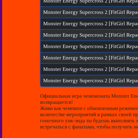
Monster Energy Supercross 2 [FitGirl Repa
Monster Energy Supercross 2 [FitGirl Repa
Официальная игра чемпионата Monster En
возвращается!
Живи как чемпион с обновленным режимом
количестве мероприятий в рамках своей п
гоночного уик-энда ты будешь выполнять 
встречаться с фанатами, чтобы получить н