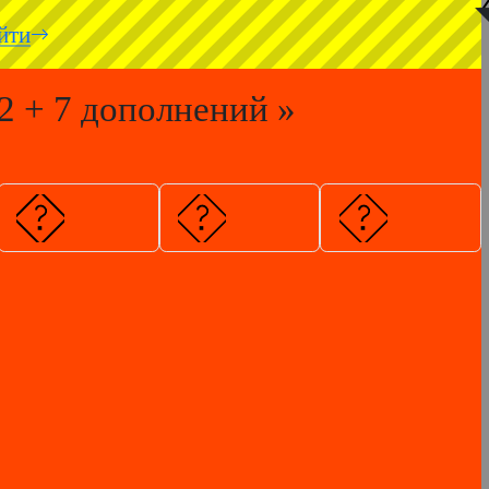
◥
йти
 2 + 7 дополнений »