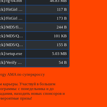
ck]/fg-04.bin
46.83 MB
Monster Energy Supercross 2 [FitGirl Repack]/FitGirl releases on 1337x.url
117 B
Monster Energy Supercross 2 [FitGirl Repack]/FitGirl releases on KAT.url
173 B
Monster Energy Supercross 2 [FitGirl Repack]/MD5/fitgirl-bins.md5
244 B
Monster Energy Supercross 2 [FitGirl Repack]/MD5/QuickSFV.EXE
101 KB
Monster Energy Supercross 2 [FitGirl Repack]/MD5/QuickSFV.ini
155 B
ck]/setup.exe
5.03 MB
Monster Energy Supercross 2 [FitGirl Repack]/Verify BIN files before installation.bat
54 B
ergy AMA по суперкроссу
 карьеры. Участвуй в большем
рограммы: с понедельника и до
задания, находить новых спонсоров и
евероятные призы!