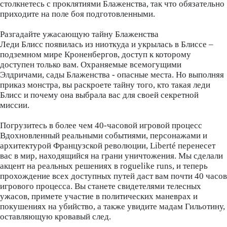
столкнетесь с проклятиями Блаженства, так что обязательно
приходите на поле боя подготовленными.
Разгадайте ужасающую тайну Блаженства
Леди Блисс появилась из ниоткуда и укрылась в Блиссе –
подземном мире Кроненбергов, доступ к которому
доступен только вам. Охраняемые всемогущими
Элдричами, сады Блаженства - опасные места. Но выполняя
приказ монстра, вы раскроете тайну того, кто такая леди
Блисс и почему она выбрала вас для своей секретной
миссии.
Погрузитесь в более чем 40-часовой игровой процесс
Вдохновленный реальными событиями, персонажами и
архитектурой Французской революции, Liberté перенесет
вас в мир, находящийся на грани уничтожения. Мы сделали
акцент на реальных решениях в roguelike runs, и теперь
прохождение всех доступных путей даст вам почти 40 часов
игрового процесса. Вы станете свидетелями телесных
ужасов, примете участие в политических маневрах и
покушениях на убийство, а также увидите мадам Гильотину,
оставляющую кровавый след.