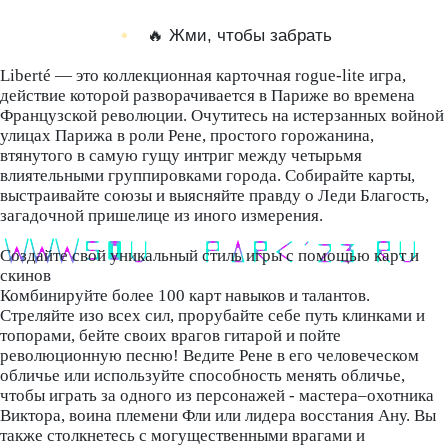
🔥 Жми, чтобы забрать
Liberté — это коллекционная карточная rogue-lite игра,
действие которой разворачивается в Париже во времена
Французской революции. Очутитесь на истерзанных войной
улицах Парижа в роли Рене, простого горожанина,
втянутого в самую гущу интриг между четырьмя
влиятельными группировками города. Собирайте карты,
выстраивайте союзы и выясняйте правду о Леди Благость,
загадочной пришелице из иного измерения.
Создайте свой уникальный стиль игры с помощью карт и
скинов
Комбинируйте более 100 карт навыков и талантов.
Стреляйте изо всех сил, прорубайте себе путь клинками и
топорами, бейте своих врагов гитарой и пойте
революционную песню! Ведите Рене в его человеческом
обличье или используйте способность менять обличье,
чтобы играть за одного из персонажей - мастера–охотника
Виктора, воина племени Фли или лидера восстания Ану. Вы
также столкнетесь с могущественными врагами и