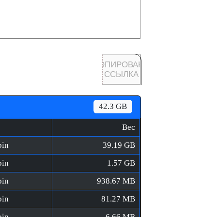
КОПИРОВАНА
ССЫЛКА
42.3 GB
Вес
bin
39.19 GB
bin
1.57 GB
bin
938.67 MB
bin
81.27 MB
bin
6.66 MB