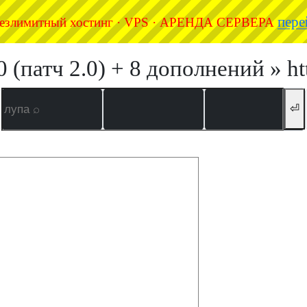
пере
езлимитный хостинг · VPS · АРЕНДА СЕРВЕРА
0 (патч 2.0) + 8 дополнений » h
⏎