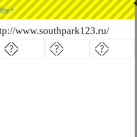
◥
йти
ttp://www.southpark123.ru/