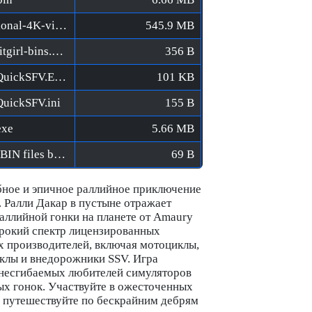
Dakar Desert Rally [FitGirl Repack]/fg-optional-4K-videos.bin
545.9 MB
Dakar Desert Rally [FitGirl Repack]/MD5/fitgirl-bins.md5
356 B
Dakar Desert Rally [FitGirl Repack]/MD5/QuickSFV.EXE
101 KB
QuickSFV.ini
155 B
exe
5.66 MB
Dakar Desert Rally [FitGirl Repack]/Verify BIN files before installation.bat
69 B
абное и эпичное раллийное приключение
 Ралли Дакар в пустыне отражает
аллийной гонки на планете от Amaury
широкий спектр лицензированных
х производителей, включая мотоциклы,
иклы и внедорожники SSV. Игра
 несгибаемых любителей симуляторов
ых гонок. Участвуйте в ожесточенных
 путешествуйте по бескрайним дебрям