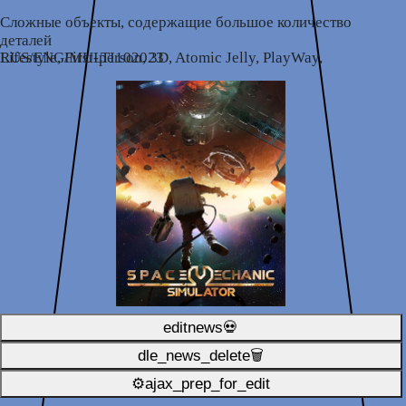
Сложные объекты, содержащие большое количество
деталей
Lifestyle, First-person, 3D, Atomic Jelly, PlayWay, RUS/ENG/MULTI102023
editnews💀
dle_news_delete🗑️
⚙ajax_prep_for_edit️