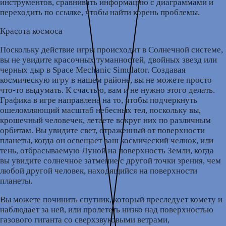
инструментов, сравнивать информацию с диаграммами и
переходить по ссылке, чтобы найти корень проблемы.
Красота космоса
Поскольку действие игры происходит в Солнечной системе,
вы не увидите красочных туманностей, двойных звезд или
черных дыр в Space Mechanic Simulator. Создавая
космическую игру в нашем районе, вы не можете просто
что-то выдумать. К счастью, вам и не нужно этого делать.
Графика в игре направлена на то, чтобы подчеркнуть
ошеломляющий масштаб небесных тел, поскольку вы,
крошечный человечек, летаете вокруг них по различным
орбитам. Вы увидите свет, отраженный от поверхности
планеты, когда он освещает ваш космический челнок, или
тень, отбрасываемую Луной на поверхность Земли, когда
вы увидите солнечное затмение с другой точки зрения, чем
любой другой человек, находящийся на поверхности
планеты.
Вы можете починить спутник, который преследует комету и
наблюдает за ней, или пролететь низко над поверхностью
газового гиганта со сверхзвуковыми ветрами,