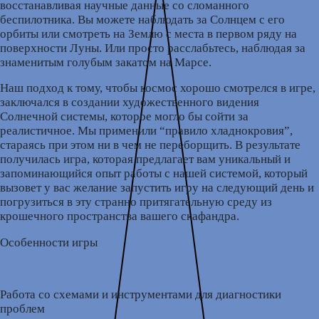
восстанавливая научные данные со сломанного
беспилотника. Вы можете наблюдать за Солнцем с его
орбиты или смотреть на Землю с места в первом ряду на
поверхности Луны. Или просто расслабьтесь, наблюдая за
знаменитым голубым закатом на Марсе.
Наш подход к тому, чтобы космос хорошо смотрелся в игре,
заключался в создании художественного видения
Солнечной системы, которое могло бы сойти за
реалистичное. Мы применили “правило хладнокровия”,
стараясь при этом ни в чем не переборщить. В результате
получилась игра, которая предлагает вам уникальный и
запоминающийся опыт работы с нашей системой, который
вызовет у вас желание запустить игру на следующий день и
погрузиться в эту странно притягательную среду из
крошечного пространства вашего скафандра.
Особенности игры
Работа со схемами и инструментами для диагностики
проблем