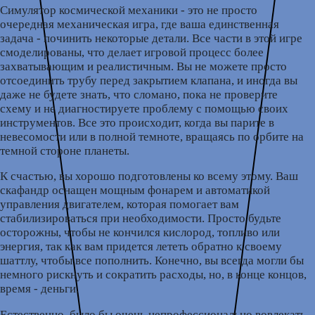
Симулятор космической механики - это не просто
очередная механическая игра, где ваша единственная
задача - починить некоторые детали. Все части в этой игре
смоделированы, что делает игровой процесс более
захватывающим и реалистичным. Вы не можете просто
отсоединить трубу перед закрытием клапана, и иногда вы
даже не будете знать, что сломано, пока не проверите
схему и не диагностируете проблему с помощью своих
инструментов. Все это происходит, когда вы парите в
невесомости или в полной темноте, вращаясь по орбите на
темной стороне планеты.
К счастью, вы хорошо подготовлены ко всему этому. Ваш
скафандр оснащен мощным фонарем и автоматикой
управления двигателем, которая помогает вам
стабилизироваться при необходимости. Просто будьте
осторожны, чтобы не кончился кислород, топливо или
энергия, так как вам придется лететь обратно к своему
шаттлу, чтобы все пополнить. Конечно, вы всегда могли бы
немного рискнуть и сократить расходы, но, в конце концов,
время - деньги.
Естественно, было бы очень непрофессионально вовлекать