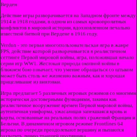
Верден
Действие игры разворачивается на Западном фронте между
1914 и 1918 годами, в одном из самых кровопролитных
конфликтов в мировой истории, вдохновленном печально
известной битвой при Вердене в 1916 году.
Verdun - это первая многопользовательская игра в жанре
FPS, действие которой разворачивается в реалистичном
сеттинге Первой мировой войны, игра, положившая начало
серии игр WW1. Жестокая природа окопной войны в
ближнем бою означает, что умение обращаться со штыком
может быть столь же жизненно важным, как и хорошая
прицеливание из винтовки.
Игра предлагает 5 различных игровых режимов со многими
исторически достоверными функциями, такими как
реалистичное вооружение времен Первой мировой войны,
аутентичная униформа, ужасающая запекшаяся кровь и
карты, основанные на реальных полях сражений Франции и
Бельгии. В динамичном игровом режиме Frontlines 64
игрока по очереди преодолевают вершину и пытаются
захватить линию траншей противника.