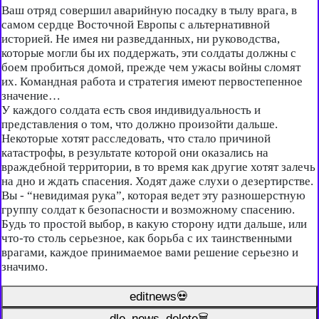
Ваш отряд совершил аварийную посадку в тылу врага, в
самом сердце Восточной Европы с альтернативной
историей. Не имея ни разведданных, ни руководства,
которые могли бы их поддержать, эти солдаты должны с
боем пробиться домой, прежде чем ужасы войны сломят
их. Командная работа и стратегия имеют первостепенное
значение…
У каждого солдата есть своя индивидуальность и
представления о том, что должно произойти дальше.
Некоторые хотят расследовать, что стало причиной
катастрофы, в результате которой они оказались на
враждебной территории, в то время как другие хотят залечь
на дно и ждать спасения. Ходят даже слухи о дезертирстве.
Вы - “невидимая рука”, которая ведет эту разношерстную
группу солдат к безопасности и возможному спасению.
Будь то простой выбор, в какую сторону идти дальше, или
что-то столь серьезное, как борьба с их таинственными
врагами, каждое принимаемое вами решение серьезно и
значимо.
editnews💀
dle_news_delete🗑️