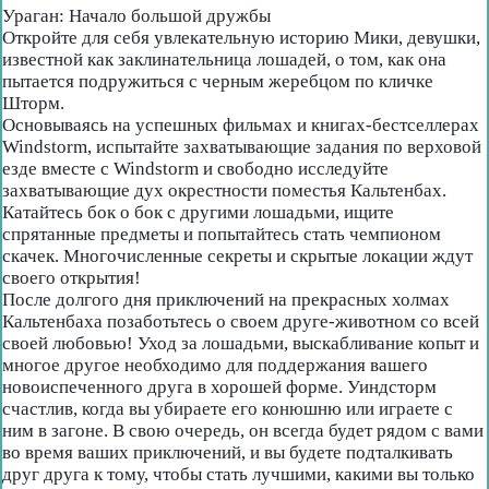
Ураган: Начало большой дружбы
Откройте для себя увлекательную историю Мики, девушки,
известной как заклинательница лошадей, о том, как она
пытается подружиться с черным жеребцом по кличке
Шторм.
Основываясь на успешных фильмах и книгах-бестселлерах
Windstorm, испытайте захватывающие задания по верховой
езде вместе с Windstorm и свободно исследуйте
захватывающие дух окрестности поместья Кальтенбах.
Катайтесь бок о бок с другими лошадьми, ищите
спрятанные предметы и попытайтесь стать чемпионом
скачек. Многочисленные секреты и скрытые локации ждут
своего открытия!
После долгого дня приключений на прекрасных холмах
Кальтенбаха позаботьтесь о своем друге-животном со всей
своей любовью! Уход за лошадьми, выскабливание копыт и
многое другое необходимо для поддержания вашего
новоиспеченного друга в хорошей форме. Уиндсторм
счастлив, когда вы убираете его конюшню или играете с
ним в загоне. В свою очередь, он всегда будет рядом с вами
во время ваших приключений, и вы будете подталкивать
друг друга к тому, чтобы стать лучшими, какими вы только