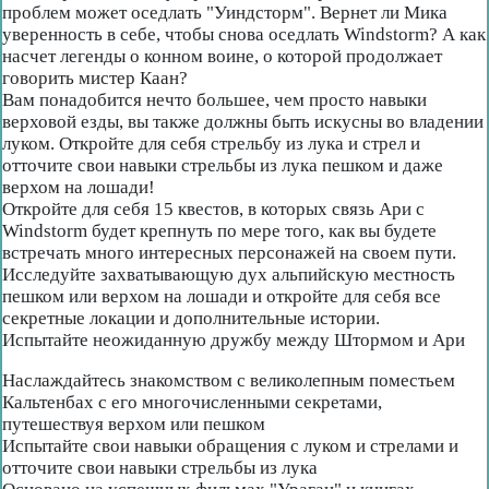
проблем может оседлать "Уиндсторм". Вернет ли Мика
уверенность в себе, чтобы снова оседлать Windstorm? А как
насчет легенды о конном воине, о которой продолжает
говорить мистер Каан?
Вам понадобится нечто большее, чем просто навыки
верховой езды, вы также должны быть искусны во владении
луком. Откройте для себя стрельбу из лука и стрел и
отточите свои навыки стрельбы из лука пешком и даже
верхом на лошади!
Откройте для себя 15 квестов, в которых связь Ари с
Windstorm будет крепнуть по мере того, как вы будете
встречать много интересных персонажей на своем пути.
Исследуйте захватывающую дух альпийскую местность
пешком или верхом на лошади и откройте для себя все
секретные локации и дополнительные истории.
Испытайте неожиданную дружбу между Штормом и Ари
Наслаждайтесь знакомством с великолепным поместьем
Кальтенбах с его многочисленными секретами,
путешествуя верхом или пешком
Испытайте свои навыки обращения с луком и стрелами и
отточите свои навыки стрельбы из лука