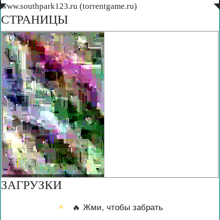
◤
www.southpark123.ru (torrentgame.ru)
◥
СТРАНИЦЫ
ЗАГРУЗКИ
🔥 Жми, чтобы забрать